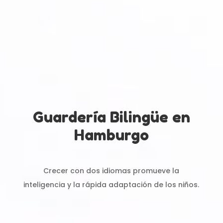
¿Dónde estamos?
Contamos con dos locales en Hamburgo.
En
Hammer Straße 36, Wandsbek
y
Hammer Steindamm 44, Eilbek
.
Guardería Bilingüe en
Hamburgo
Crecer con dos idiomas promueve la
inteligencia y la rápida adaptación de los niños.