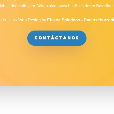
Inhalt der verlinkten Seiten sind ausschließlich deren Betreiber 
ta Luisito • Web Design by
Eblana Solutions
•
Datenschutzerk
CONTÁCTANOS