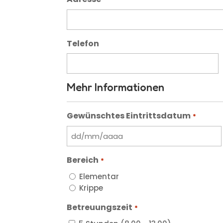
Telefon
Mehr Informationen
Gewünschtes Eintrittsdatum
*
DD
barra
Bereich
*
MM
barra
Elementar
AAAA
Krippe
Betreuungszeit
*