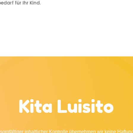
edarf für Ihr Kind.
Kita Luisito
sorgfältiger inhaltlicher Kontrolle übernehmen wir keine Haftung 