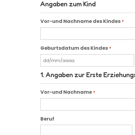
Angaben zum Kind
Vor-und Nachname des Kindes
*
Geburtsdatum des Kindes
*
DD
barra
1. Angaben zur Erste Erziehung
MM
barra
AAAA
Vor-und Nachname
*
Beruf