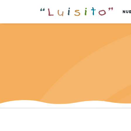
I
NU
N
I
C
I
O