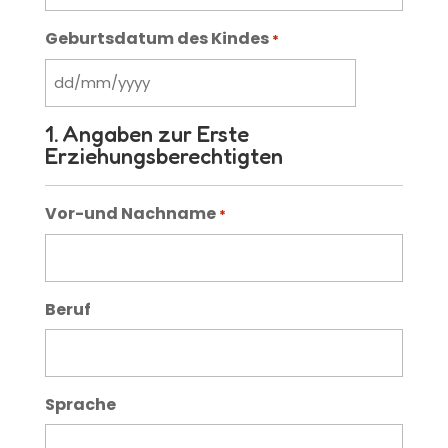
Geburtsdatum des Kindes
*
DD
slash
1. Angaben zur Erste
MM
Erziehungsberechtigten
slash
YYYY
Vor-und Nachname
*
Beruf
Sprache